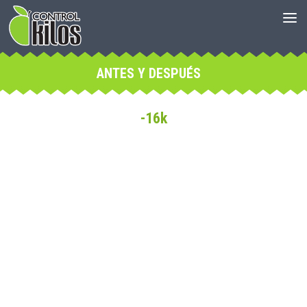
ANTES Y DESPUÉS
-16k