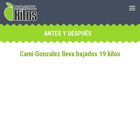
ANTES Y DESPUÉS
Cami Gonzalez lleva bajados 19 kilos