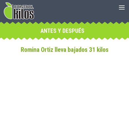
ANTES Y DESPUÉS
Romina Ortiz lleva bajados 31 kilos