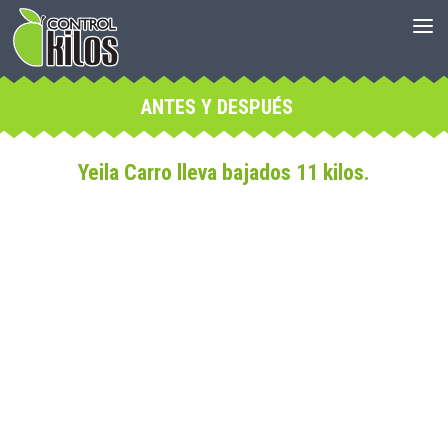
ANTES Y DESPUÉS
Yeila Carro lleva bajados 11 kilos.