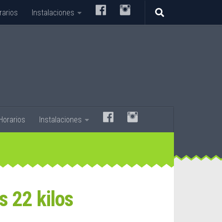
–
–
rarios
Instalaciones
–
–
Horarios
Instalaciones
s 22 kilos