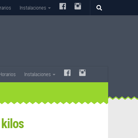
–
–
rarios
Instalaciones
–
–
Horarios
Instalaciones
 kilos